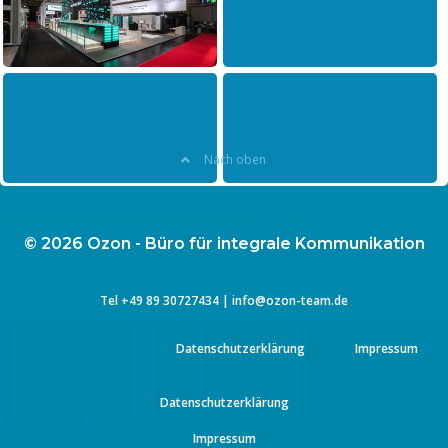
Hewlett Packard Enterprise
Hewlett Packard Enterprise
Hannover Messe 2019
CeBit 2018
Hewlett Packard Enterprise
Hewlett Packard Enterprise
Hannover Messe 2017
CeBit 2017
Nach oben
© 2026 Ozon - Büro für integrale Kommunikation
Tel
+49 89 3072743
4 |
info@ozon-team.de
Datenschutzerklärung
Impressum
Datenschutzerklärung
Impressum