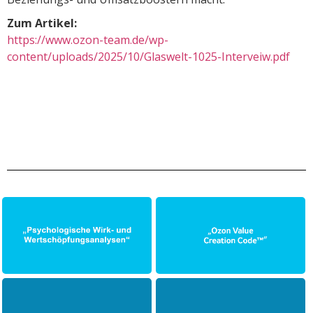
Zum Artikel:
https://www.ozon-team.de/wp-
content/uploads/2025/10/Glaswelt-1025-Interveiw.pdf
Wirk- und
Wertschöpfungsanalyse
„OZON VALUE CREATION
Ihres aktuellen
CODE ™“
Messeauftrittes
„Psychologischer
Messetraining