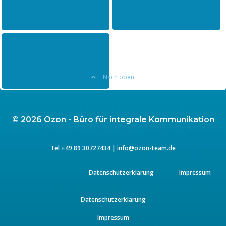
Quickcheck Live-
„Akquiseperformance &
Kommunikation”
Markenbotschafter“
“Corporate Light Design”
Nach oben
© 2026 Ozon - Büro für integrale Kommunikation
Tel
+49 89 3072743
4 |
info@ozon-team.de
Datenschutzerklärung
Impressum
Datenschutzerklärung
Impressum