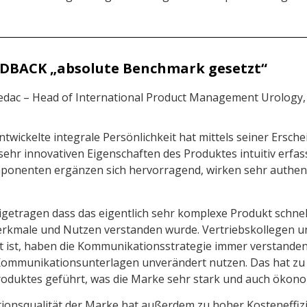
BACK „absolute Benchmark gesetzt“
medac – Head of International Product Management Urology, 
entwickelte integrale Persönlichkeit hat mittels seiner Ersc
sehr innovativen Eigenschaften des Produktes intuitiv erfa
onenten ergänzen sich hervorragend, wirken sehr authenti
igetragen dass das eigentlich sehr komplexe Produkt schne
rkmale und Nutzen verstanden wurde. Vertriebskollegen un
rt ist, haben die Kommunikationsstrategie immer verstand
 Kommunikationsunterlagen unverändert nutzen. Das hat zu 
roduktes geführt, was die Marke sehr stark und auch ökono
onsqualität der Marke hat außerdem zu hoher Kosteneffizi