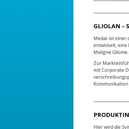
GLIOLAN – S
Medac ist einer
entwickelt, ein
Maligne Gliome.
Zur Markteinfüh
mit Corporate D
verschreibungsp
Kommunikation z
PRODUKTI
Hier wird die Sy