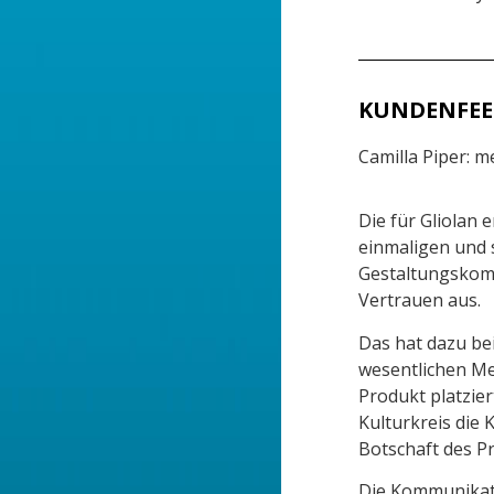
KUNDENFEED
Camilla Piper: 
Die für Gliolan 
einmaligen und 
Gestaltungskomp
Vertrauen aus.
Das hat dazu be
wesentlichen Me
Produkt platzie
Kulturkreis die
Botschaft des P
Die Kommunikati