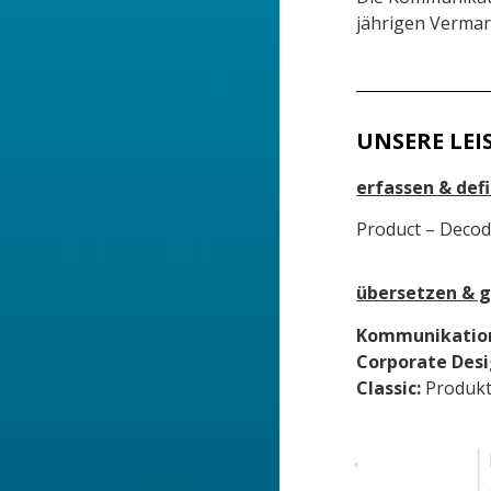
jährigen Verma
UNSERE LE
erfassen & defi
Product – Decod
übersetzen & g
Kommunikation
Corporate Desi
Classic:
Produkt