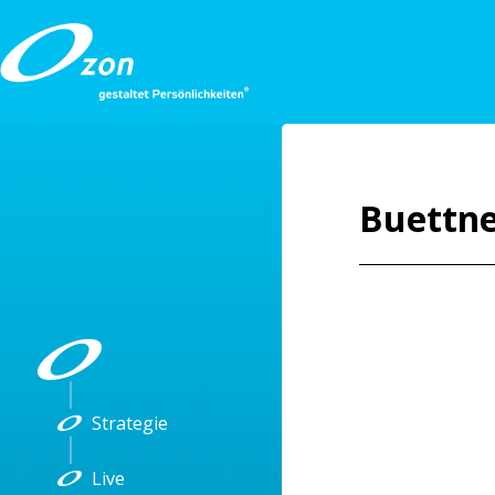
Buettn
Strategie
Live