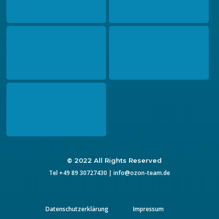
Frontale 2024
Produktlaunch ARTEVO
ARTEVO Soundlogo REHAU
REHAU – 360° Event
– 360° Event
Produktlaunch ARTEVO
Tagungswirtschaft m+a
Fachbeitrag zum Thema
Wirkungsgrad
© 2022 All Rights Reserved
Tel
+49 89 30727430
|
info@ozon-team.de
Datenschutzerklärung
Impressum