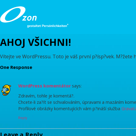
AHOJ VŠICHNI!
Vítejte ve WordPressu. Toto je váš první p?ísp?vek. M?žete 
One Response
WordPress komentátor
says:
Zdravím, tohle je komentá?.
Chcete-li za?ít se schvalováním, úpravami a mazáním kome
Profilové obrázky komentujících vám p?ináší služba
Gravat
Reply
Leave a Reply