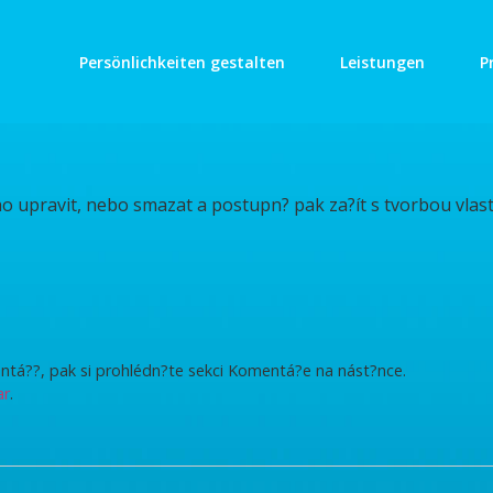
Persönlichkeiten gestalten
Leistungen
P
ho upravit, nebo smazat a postupn? pak za?ít s tvorbou vlas
ntá??, pak si prohlédn?te sekci Komentá?e na nást?nce.
ar
.