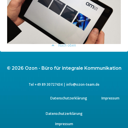
Nach oben
© 2026 Ozon - Büro für integrale Kommunikation
Tel
+49 89 3072743
4 |
info@ozon-team.de
Datenschutzerklärung
Impressum
Datenschutzerklärung
Impressum